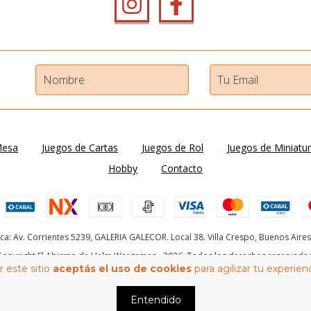
Mesa
Juegos de Cartas
Juegos de Rol
Juegos de Miniatu
Hobby
Contacto
ica: Av. Corrientes 5239, GALERIA GALECOR. Local 38. Villa Crespo, Buenos Aires
Copyright El Abismo de Helm Wargames - 2026. Todos los derechos reservados
 este sitio
aceptás el uso de cookies
para agilizar tu experien
Defensa de las y los consumidores. Para reclamos
ingrese aquí
Entendido