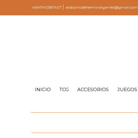
+5491140387407
elabismodehelmwargames@gmail.com
INICIO
TCG
ACCESORIOS
JUEGOS