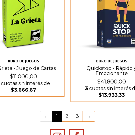
BURÓ DE JUEGOS
BURÓ DE JUEGOS
Grieta - Juego de Cartas
Quickstop - Rápido 
Emocionante
$11.000,00
$41.800,00
cuotas sin interés de
3
cuotas sin interés 
$3.666,67
$13.933,33
(current)
←
1
2
3
→