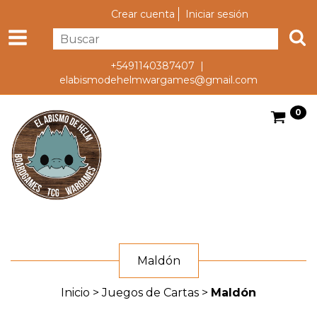
Crear cuenta
Iniciar sesión
+5491140387407 |
elabismodehelmwargames@gmail.com
0
Maldón
Inicio
>
Juegos de Cartas
>
Maldón