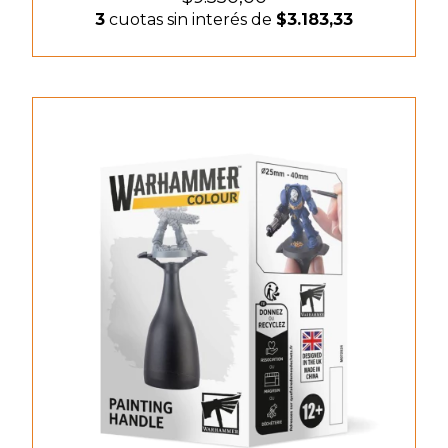
3
cuotas sin interés de
$3.183,33