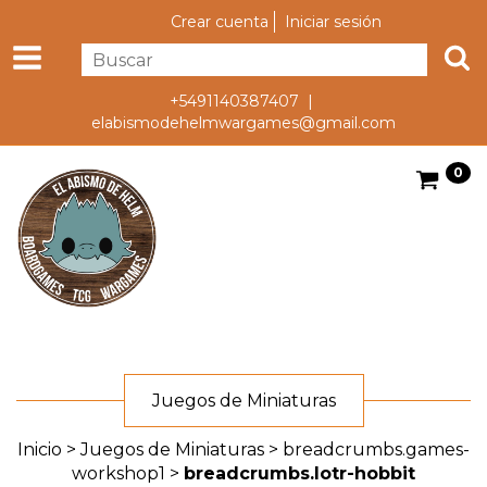
Crear cuenta
Iniciar sesión
+5491140387407 |
elabismodehelmwargames@gmail.com
0
Juegos de Miniaturas
Inicio
>
Juegos de Miniaturas
>
breadcrumbs.games-
workshop1
>
breadcrumbs.lotr-hobbit