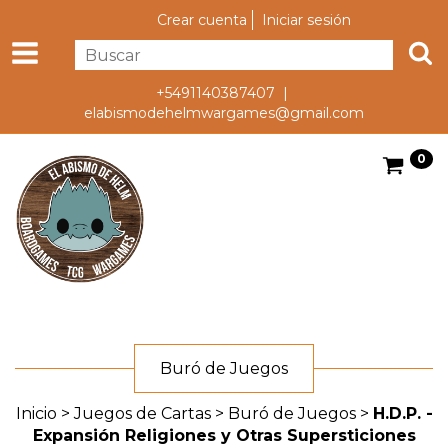
Crear cuenta
Iniciar sesión
+5491140387407 |
elabismodehelmwargames@gmail.com
0
Buró de Juegos
Inicio
>
Juegos de Cartas
>
Buró de Juegos
>
H.D.P. -
Expansión Religiones y Otras Supersticiones