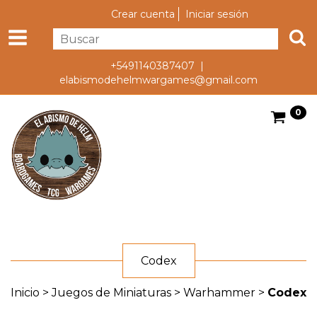
Crear cuenta
Iniciar sesión
+5491140387407 |
elabismodehelmwargames@gmail.com
0
Codex
Inicio
>
Juegos de Miniaturas
>
Warhammer
>
Codex