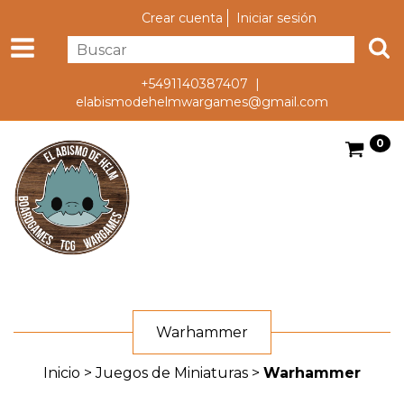
Crear cuenta
Iniciar sesión
+5491140387407 |
elabismodehelmwargames@gmail.com
0
Warhammer
Inicio
>
Juegos de Miniaturas
>
Warhammer