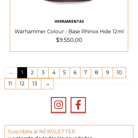
HERRAMIENTAS
Warhammer Colour - Base Rhinox Hide 12ml
$9.550,00
(current)
←
1
2
3
4
5
6
7
8
9
10
11
12
13
→
Suscribite al NEWSLETTER