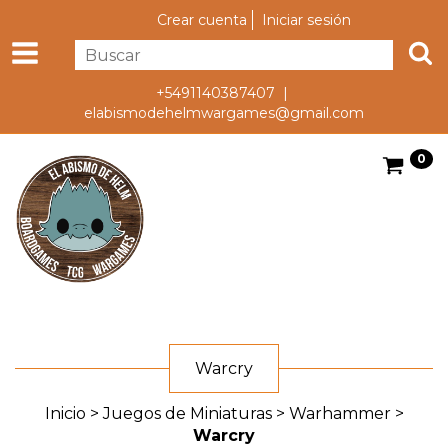
Crear cuenta
Iniciar sesión
+5491140387407 |
elabismodehelmwargames@gmail.com
0
Warcry
Inicio
>
Juegos de Miniaturas
>
Warhammer
>
Warcry