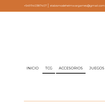
+5491140387407
elabismodehelmwargames@gmail.com
INICIO
TCG
ACCESORIOS
JUEGOS