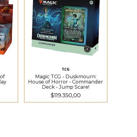
TCG
of
Magic TCG - Duskmourn:
lay
House of Horror - Commander
Deck - Jump Scare!
$119.350,00