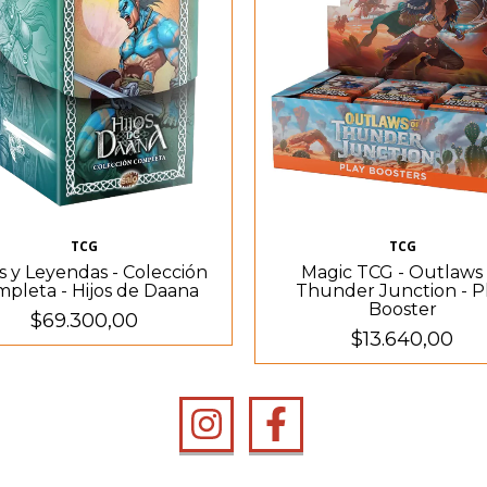
TCG
TCG
s y Leyendas - Colección
Magic TCG - Outlaws 
pleta - Hijos de Daana
Thunder Junction - P
Booster
$69.300,00
$13.640,00