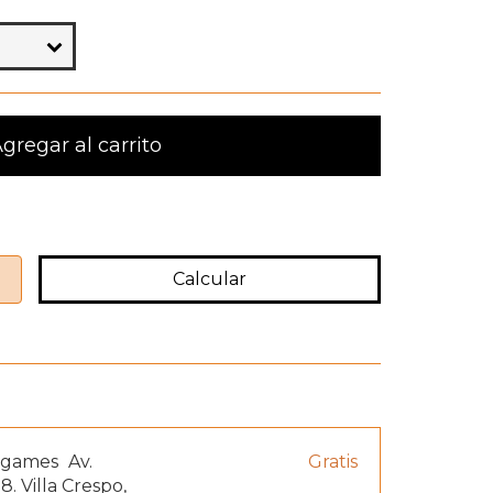
Cambiar CP
Calcular
argames
Av.
Gratis
8. Villa Crespo,