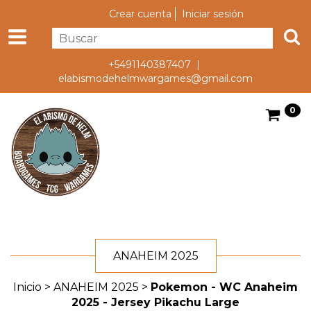
Crear cuenta
Iniciar sesión
+5491140387407 |
elabismodehelmwargames@gmail.com
0
ANAHEIM 2025
Inicio
>
ANAHEIM 2025
>
Pokemon - WC Anaheim
2025 - Jersey Pikachu Large