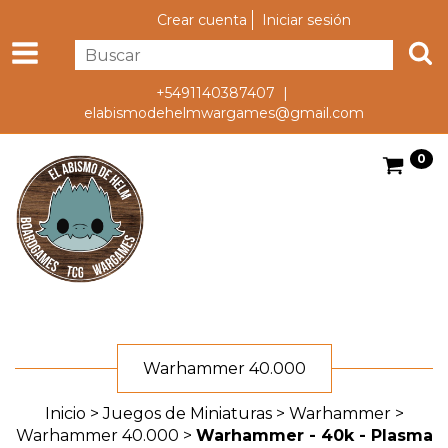
Crear cuenta
Iniciar sesión
+5491140387407 |
elabismodehelmwargames@gmail.com
0
Warhammer 40.000
Inicio
>
Juegos de Miniaturas
>
Warhammer
>
Warhammer 40.000
>
Warhammer - 40k - Plasma