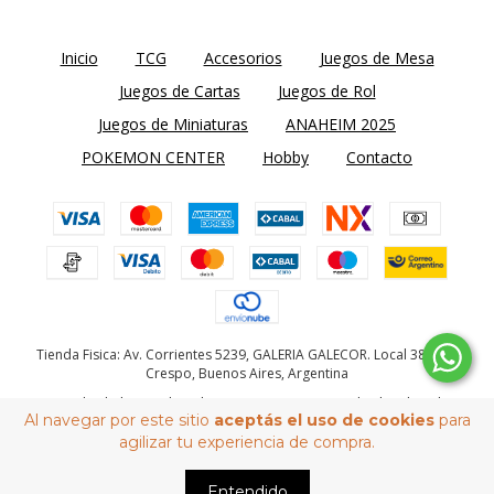
Inicio
TCG
Accesorios
Juegos de Mesa
Juegos de Cartas
Juegos de Rol
Juegos de Miniaturas
ANAHEIM 2025
POKEMON CENTER
Hobby
Contacto
Tienda Fisica: Av. Corrientes 5239, GALERIA GALECOR. Local 38. Villa
Crespo, Buenos Aires, Argentina
Copyright El Abismo de Helm Wargames - 2026. Todos los derechos
Al navegar por este sitio
aceptás el uso de cookies
para
reservados.
agilizar tu experiencia de compra.
Defensa de las y los consumidores. Para reclamos
ingrese aquí
Entendido