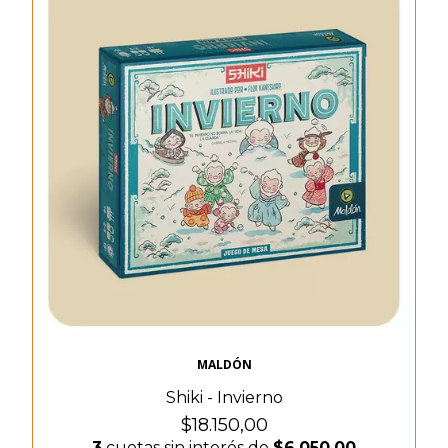
MALDÓN
Shiki - Invierno
$18.150,00
3
cuotas sin interés de
$6.050,00