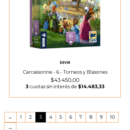
DEVIR
Carcassonne - 6 - Torneos y Blasones
$43.450,00
3
cuotas sin interés de
$14.483,33
(current)
←
1
2
3
4
5
6
7
8
9
10
→