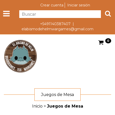
Crear cuenta
Iniciar sesión
+5491140387407 |
elabismodehelmwargames@gmail.com
0
Juegos de Mesa
Inicio
>
Juegos de Mesa