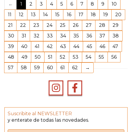
(current)
←
1
2
3
4
5
6
7
8
9
10
11
12
13
14
15
16
17
18
19
20
21
22
23
24
25
26
27
28
29
30
31
32
33
34
35
36
37
38
39
40
41
42
43
44
45
46
47
48
49
50
51
52
53
54
55
56
57
58
59
60
61
62
→
Suscribite al NEWSLETTER
y enterate de todas las novedades.