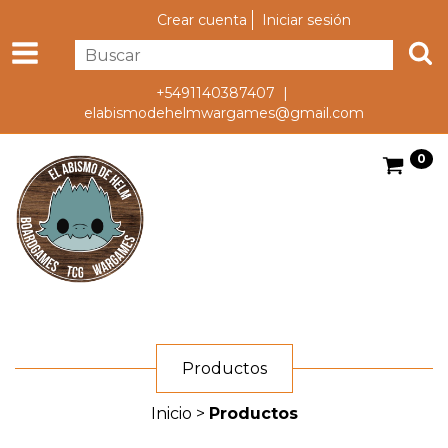
Crear cuenta
Iniciar sesión
+5491140387407 |
elabismodehelmwargames@gmail.com
0
Productos
Inicio
>
Productos